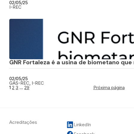
02/05/25
I-REC
GNR Fortaleza é a usina de biometano que
02/05/25
GAS-REC
, 
I-REC
1
2
3
…
29
Próxima página
Acreditações
LinkedIn