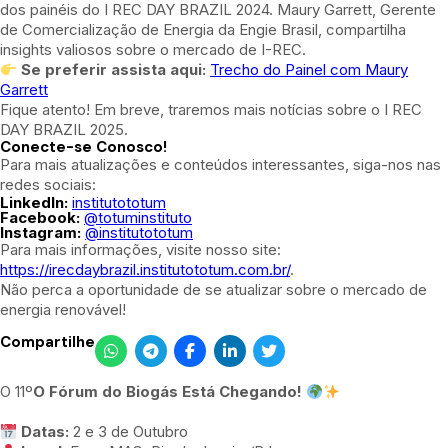
dos painéis do I REC DAY BRAZIL 2024. Maury Garrett, Gerente
de Comercialização de Energia da Engie Brasil, compartilha
insights valiosos sobre o mercado de I-REC.
Se preferir
assista aqui:
Trecho do Painel com Maury
Garrett
Fique atento! Em breve, traremos mais notícias sobre o I REC
DAY BRAZIL 2025.
Conecte-se Conosco!
Para mais atualizações e conteúdos interessantes, siga-nos nas
redes sociais:
LinkedIn:
institutototum
Facebook:
@totuminstituto
Instagram:
@institutototum
Para mais informações, visite nosso site:
https://irecdaybrazil.institutototum.com.br/
.
Não perca a oportunidade de se atualizar sobre o mercado de
energia renovável!
Compartilhe
O 11º
O Fórum do Biogás Está Chegando!
Datas:
2 e 3 de Outubro