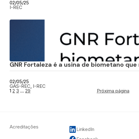
02/05/25
I-REC
GNR Fortaleza é a usina de biometano que
02/05/25
GAS-REC
, 
I-REC
1
2
3
…
29
Próxima página
Acreditações
LinkedIn