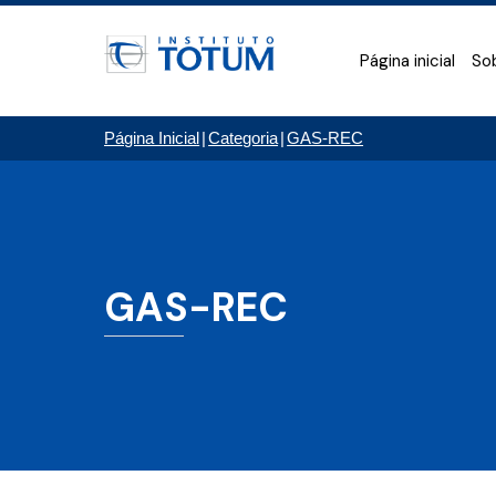
Página inicial
So
Página Inicial
|
Categoria
|
GAS-REC
GAS-REC