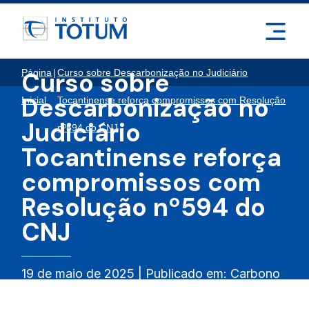
Página
|
Curso sobre Descarbonização no Judiciário
Curso sobre
Descarbonização no
Inicial
Tocantinense reforça compromissos com Resolução
Judiciário
nº594 do CNJ
Tocantinense reforça
compromissos com
Resolução nº594 do
CNJ
19 de maio de 2025 | Publicado em: Carbono
Zero