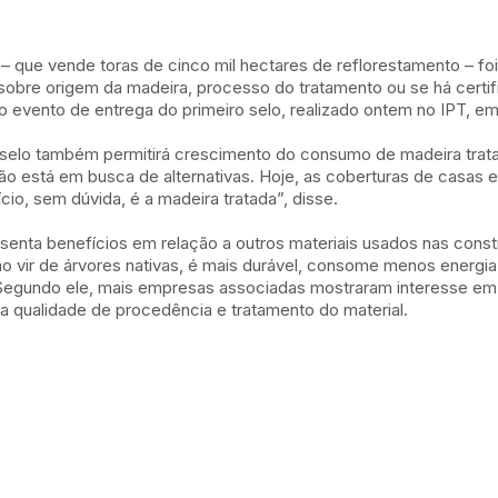
– que vende toras de cinco mil hectares de reflorestamento – foi
bre origem da madeira, processo do tratamento ou se há certifi
o evento de entrega do primeiro selo, realizado ontem no IPT, em
 selo também permitirá crescimento do consumo de madeira tratad
o está em busca de alternativas. Hoje, as coberturas de casas 
io, sem dúvida, é a madeira tratada”, disse.
enta benefícios em relação a outros materiais usados nas const
 não vir de árvores nativas, é mais durável, consome menos energi
Segundo ele, mais empresas associadas mostraram interesse em o
r a qualidade de procedência e tratamento do material.