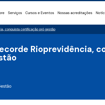
bre
Serviços
Cursos e Eventos
Nossas acreditações
Notíc
a, conquista certificação pró gestão
ecorde Rioprevidência, c
stão
Gestão