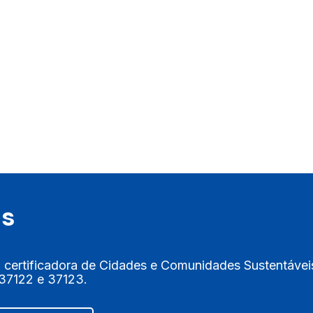
es
 certificadora de Cidades e Comunidades Sustentáveis
37122 e 37123.