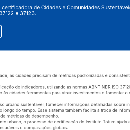
 certificadora de Cidades e Comunidades Sustentáveis
37122 e 37123.
idade, as cidades precisam de métricas padronizadas e consiste
ificação de indicadores, utilizando as normas ABNT NBR ISO 37
r às cidades ferramentas para atrair investimentos e fomentar o
sso urbano sustentável, fornecer informações detalhadas sobre in
ao longo do tempo. Esse sistema também facilita a troca de infor
e de métricas de desempenho.
o urbano, o processo de certificação do Instituto Totum ajuda a
nsuráveis e comparações globais.