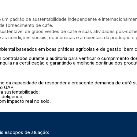
m padrão de sustentabilidade independente e internacionalmen
 de fornecimento de café.
ustentável de grãos verdes de café e suas atividades pós-colhe
nte as condições sociais, econômicas e ambientais da produção
mbiental baseados em boas práticas agrícolas e de gestão, bem 
controlados durante a auditoria para verificar o cumprimento dos
quila na certificação e garantindo a melhoria contínua dos produt
omo da capacidade de responder à crescente demanda de café su
do GAP;
 sustentabilidade;
 deligence;
om impacto real no solo.
ois escopos de atuação: