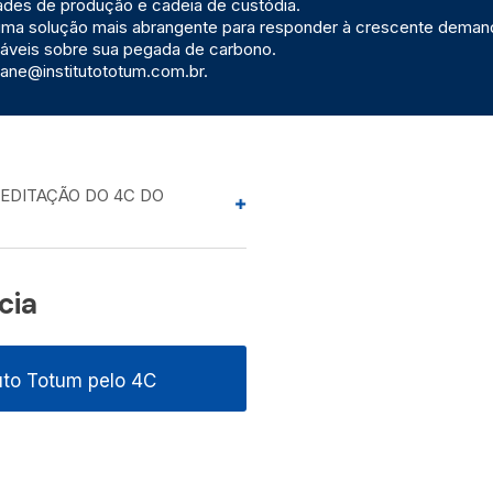
dades de produção e cadeia de custódia.
 uma solução mais abrangente para responder à crescente deman
iáveis sobre sua pegada de carbono.
tiane@institutototum.com.br.
REDITAÇÃO DO 4C DO
cia
tuto Totum pelo 4C