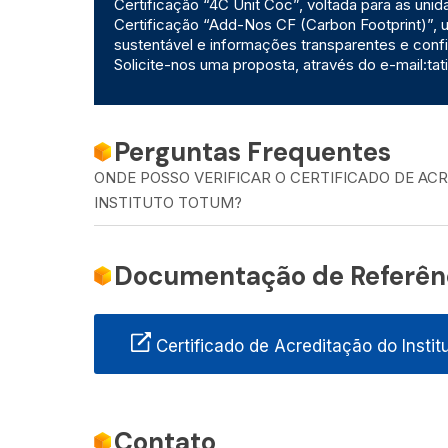
Certificação “4C Unit Coc”, voltada para as uni
Certificação “Add-Nos CF (Carbon Footprint)”,
sustentável e informações transparentes e conf
Solicite-nos uma proposta, através do e-mail:ta
Perguntas Frequentes
ONDE POSSO VERIFICAR O CERTIFICADO DE AC
INSTITUTO TOTUM?
Documentação de Referên
Certificado de Acreditação do Insti
Contato