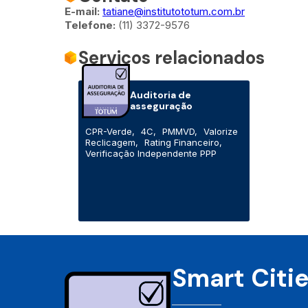
E-mail:
tatiane@institutototum.com.br
Telefone:
(11) 3372-9576
Serviços relacionados
Auditoria de
asseguração
CPR-Verde,
4C,
PMMVD,
Valorize
Reclicagem,
Rating Financeiro,
Verificação Independente PPP
Smart Citi