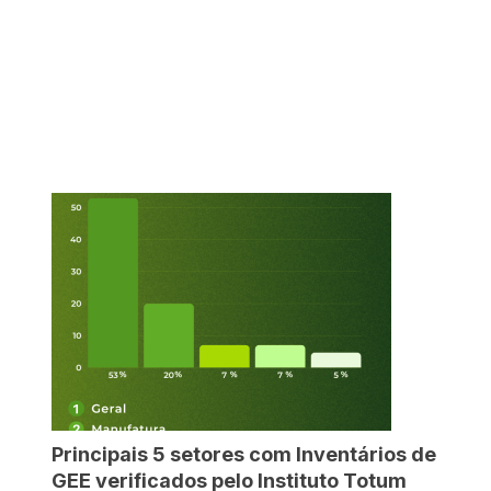
Principais 5 setores com Inventários de
GEE verificados pelo Instituto Totum