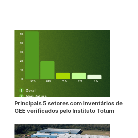
Principais 5 setores com Inventários de
GEE verificados pelo Instituto Totum