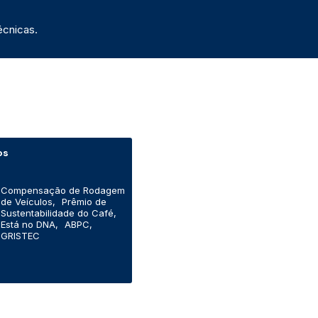
écnicas.
os
Compensação de Rodagem
de Veículos,
Prêmio de
Sustentabilidade do Café,
Está no DNA,
ABPC,
GRISTEC