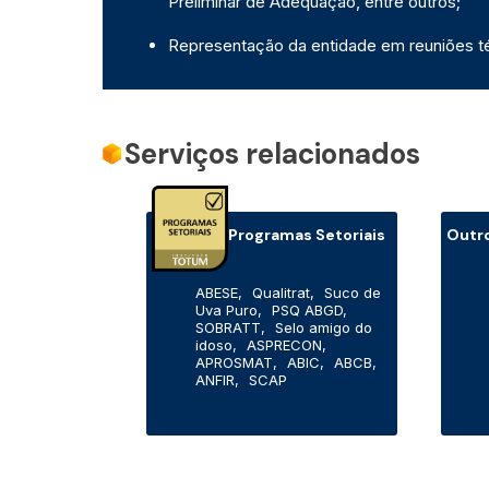
Preliminar de Adequação, entre outros;
Representação da entidade em reuniões t
Serviços relacionados
Programas Setoriais
Outr
ABESE,
Qualitrat,
Suco de
Uva Puro,
PSQ ABGD,
SOBRATT,
Selo amigo do
idoso,
ASPRECON,
APROSMAT,
ABIC,
ABCB,
ANFIR,
SCAP